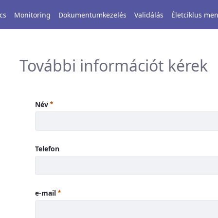
cs
Monitoring
Dokumentumkezelés
Validálás
Életciklus m
További információt kérek
Név
Telefon
e-mail