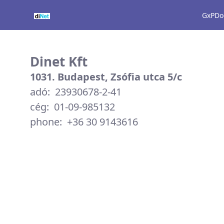
Kapcsolat - gxp
GxPDo
Dinet Kft
1031. Budapest, Zsófia utca 5/c
adó: 23930678-2-41
cég: 01-09-985132
phone: +36 30 9143616