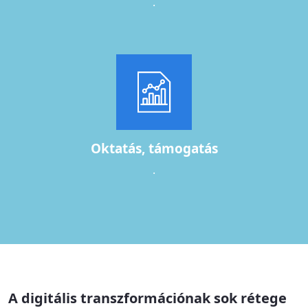
.
Oktatás, támogatás
.
A digitális transzformációnak sok rétege