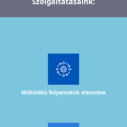
Szolgáltatásaink:
Működési folyamatok elemzése
.