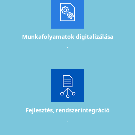
Munkafolyamatok digitalizálása
.
Fejlesztés, rendszerintegráció
.