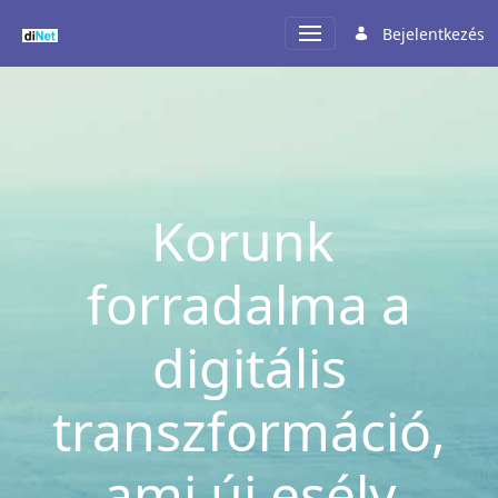
Digitalizáció - gxp
Bejelentkezés
Korunk
forradalma a
digitális
transzformáció,
ami új esély