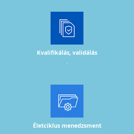
Kvalifikálás, validálás
.
Életciklus menedzsment