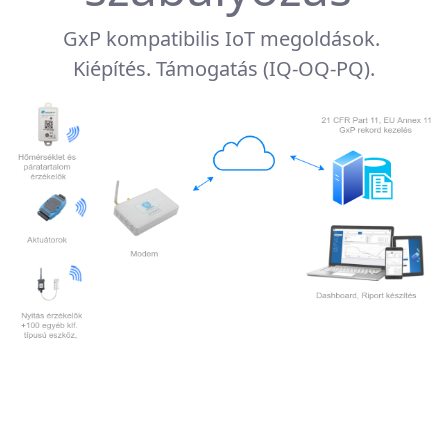
GxP kompatibilis IoT megoldások.
​​​​​​Kiépítés. Támogatás (IQ-OQ-PQ).