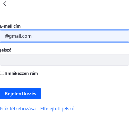
Életciklus menedzsment - gxp
E-mail cím
Jelszó
Emlékezzen rám
Bejelentkezés
Fiók létrehozása
Elfelejtett jelszó